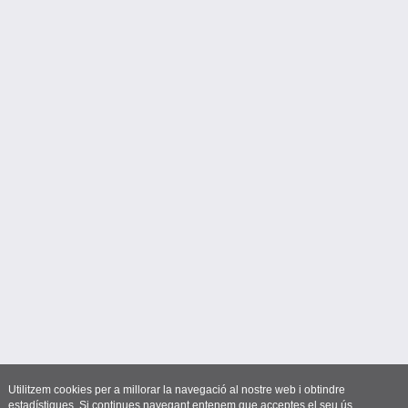
Utilitzem cookies per a millorar la navegació al nostre web i obtindre
estadístiques. Si continues navegant entenem que acceptes el seu ús.