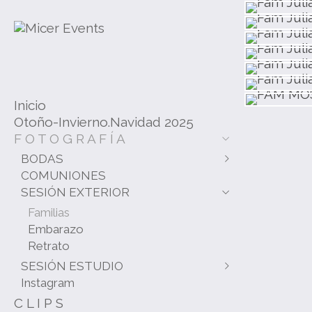
Inicio
Otoño-Invierno.Navidad 2025
F O T O G R A F Í A
BODAS
COMUNIONES
Bàrbara & Toni
SESIÓN EXTERIOR
Abigail & Olaf
Wendy & Biel
Familias
Embarazo
Retrato
SESIÓN ESTUDIO
Instagram
Embarazo
C L I P S
Bebés y Niños/as